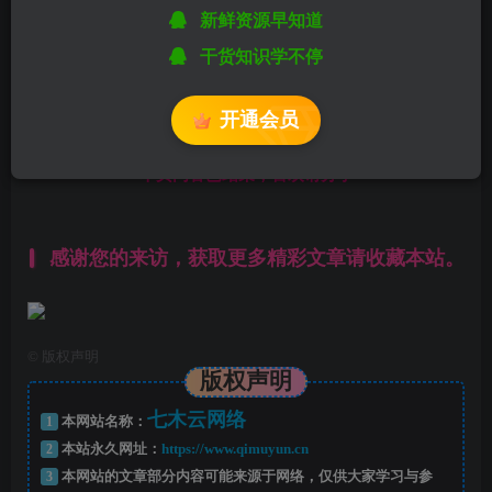
新鲜资源早知道
温馨提示：
本文最后更新于
2020-04-01 15:37:21
，
干货知识学不停
某些文章具有时效性，若有错误或已失效，请在下方
留言
或联系
站长
。
开通会员
------本页内容已结束，喜欢请分享------
感谢您的来访，获取更多精彩文章请收藏本站。
©
版权声明
版权声明
七木云网络
1
本网站名称：
2
本站永久网址：
https://www.qimuyun.cn
3
本网站的文章部分内容可能来源于网络，仅供大家学习与参