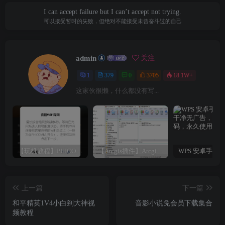
I can accept failure but I can’t accept not trying.
可以接受暂时的失败，但绝对不能接受未曾奋斗过的自己
admin
关注
1
379
0
3705
18.1W+
这家伙很懒，什么都没有写...
【玩机教程】PHICOMM斐讯R1音响免拆免Root完美复活
【Arcgis插件】Arcgis符号库大全（打包下载）
上一篇
下一篇
和平精英1V4小白到大神视
音影小说免会员下载集合
频教程