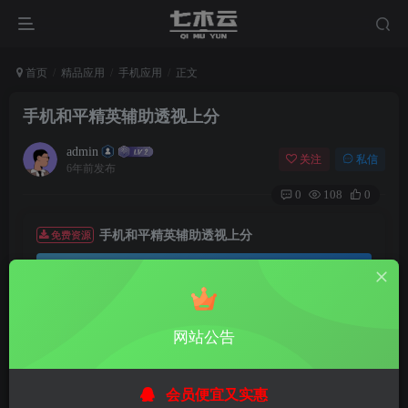
首页
精品应用
手机应用
正文
手机和平精英辅助透视上分
admin
关注
私信
6年前发布
0
108
0
手机和平精英辅助透视上分
免费资源
资源下载
有root版本 和不root的版本 root版本稳定 是破解版随便输入
网站公告
卡密登录即可,无root请配合框架使用
建议用小号测试，开心就好,仅供学习参考
会员便宜又实惠