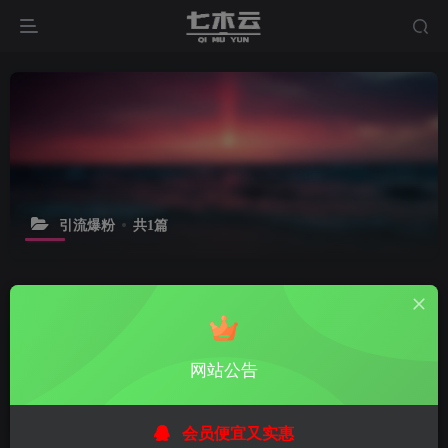
引流爆粉
共1篇
排序
更新
浏览
点赞
评论
抖音快速涨粉技巧攻略
网站公告
2年前
0
会员便宜又实惠