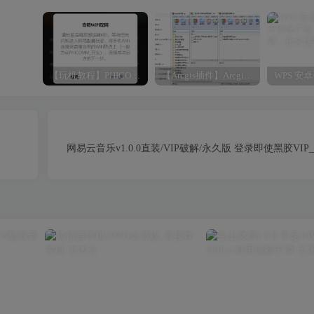
【玩机教程】PHICOMM斐讯R1音响免拆免Root完美复活
【Arcgis插件】Arcgis符号库大全（打包下载）
网易云音乐v1.0.0直装/VIP破解/永久版 登录即使黑胶VI