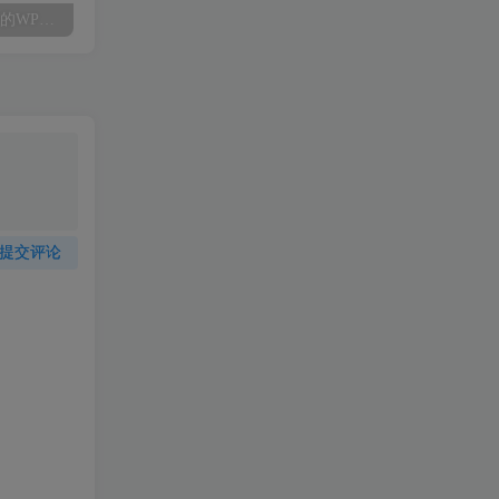
金山文档2.5.0-不足10M的WPS Office-好用流畅干净
酷我音乐_9.0.8.0纯净优化版附安卓版v9.3.1.1破解_会员高级-最终版
音影小说免会员下载
提交评论