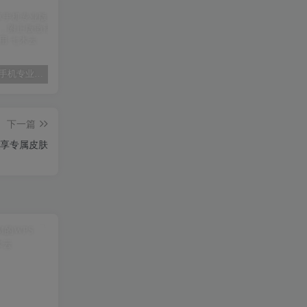
WPS 安卓手机专业版，干净无广告，附正版激活码，永久使用
【子比美化】子比主题热门小工具合集插件（最新修复版）
【Arcgis教程】arcgis中根据属性选择的方法
下一篇
P_享专属皮肤