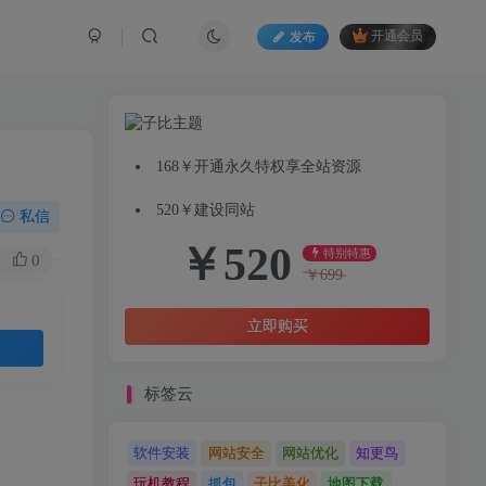
发布
开通会员
168￥开通永久特权享全站资源
520￥建设同站
私信
￥
520
特别特惠
0
￥
699
立即购买
标签云
软件安装
网站安全
网站优化
知更鸟
玩机教程
抓包
子比美化
地图下载