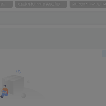
【IOS/安卓】无需越狱IOS酷我音乐VIP绿色版
短信轰炸机v9999会员版_直接炸关机