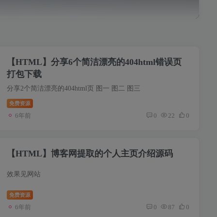
【HTML】分享6个简洁漂亮的404html错误页
打包下载
分享2个简洁漂亮的404html页 图一 图二 图三
免费资源
6年前
0
22
0
【HTML】博客网提取的个人主页介绍源码
效果见网站
免费资源
6年前
0
87
0