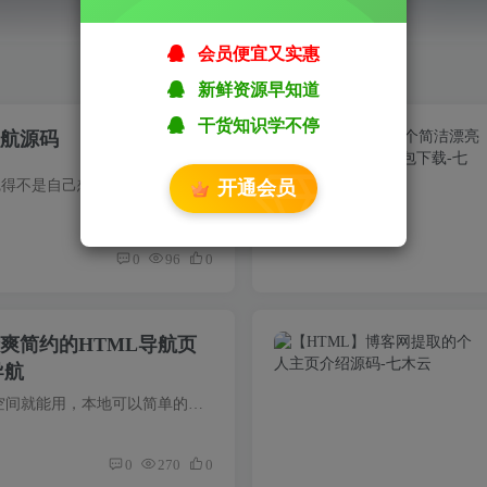
会员便宜又实惠
新鲜资源早知道
干货知识学不停
导航源码
用过许多搜索导航源码，总觉得不是自己想要的。只好动手写一个了，借用了网上几个好看部分的源码。再修改创作。加了搜索联想，天气插件没加，简单点。暂时想不到还需要什么功能了。
开通会员
0
96
0
爽简约的HTML导航页
导航
源码一简介:无后台，上传到空间就能用，本地可以简单的修改下链接和图片，效果还是不错的,如图： 图一 源码二简介:无后台，上传到空间就能用，/js/main.js处修改首页导航网址，效果还是不错的,...
0
270
0