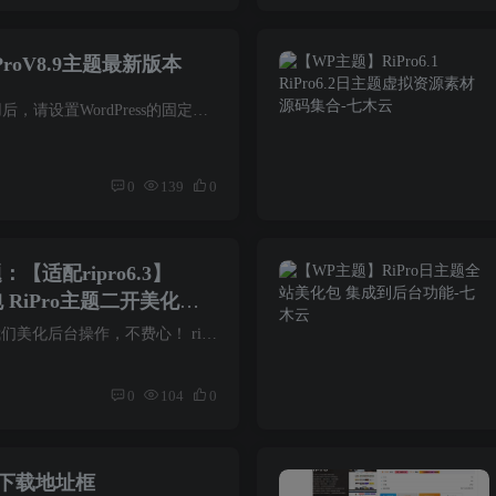
roV8.9主题最新版本
推荐使用php7.4 最佳主题启用后，请设置WordPress的固定链接和伪静态规则，否则个别页面会出现404错误 1：宝塔面板请在网站管理–设置–伪静态–选择wordpress–保存2：然后到WP后台设置–固定...
0
139
0
【适配ripro6.3】
 RiPro主题二开美化版
怕更新，修改麻烦？不怕，我们美化后台操作，不费心！ ripro和ripro-chlid是在同一个目录，不要解压错误！ 如果更新后没后台没出现二开功能，请上传美化包里的riproinccodestar-frameworkoption...
0
104
0
增下载地址框