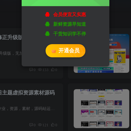
会员便宜又实惠
新鲜资源早知道
干货知识学不停
.0修正升级版，无加密无后
开通会员
独家首发资源，RiPro9.0修正升级版，无加密无后门，无需扩展 本次更新提示： 2月15重点更新：去除了必须安装swoole_loader扩展才能完整使用的限制，现在是彻底的无需扩展了。之前下载过的朋友请...
0
153
0
.4日主题虚拟资源素材源码
源码说明： 全新发布，更加专业，资源，素材，源码站运营首选，支付宝原生/当面付、微信扫码/H5支付、码支付、虎皮椒、PAYJS。QQ/微信/微博一键登录，付费下载、付费查看、支持卡密、会员、推广...
0
121
0