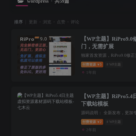
wordpress
共59篇
排序
更新
浏览
点赞
评论
【WP主题】RiPro9
门，无需扩展
付费资源
5
# WP主题
￥
1年前
【WP主题】RiPro5
下载站模板
付费资源
2
# WP主题
￥
2年前