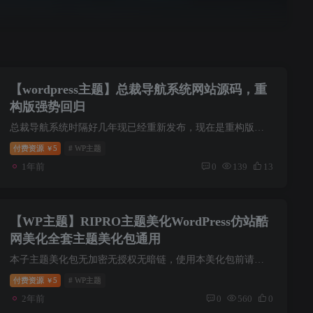
【wordpress主题】总裁导航系统网站源码，重
构版强势回归
总裁导航系统时隔好几年现已经重新发布，现在是重构版总裁导航系统是一款为个人站长打造的专业导航+文章管理系统，以卓越的系统性能，个性的后台操作，丰富的系统功能，解决大多数小白/个人站长...
付费资源
5
# WP主题
￥
1年前
0
139
13
【WP主题】RIPRO主题美化WordPress仿站酷
网美化全套主题美化包通用
本子主题美化包无加密无授权无暗链，使用本美化包前请先下载最新ripro主题（建议使用正版），如若使用破解版主题，请先用D盾扫描确保无加密无后门后再使用，如若使用有后门的破解主题导致网站信...
付费资源
5
# WP主题
￥
2年前
0
560
0