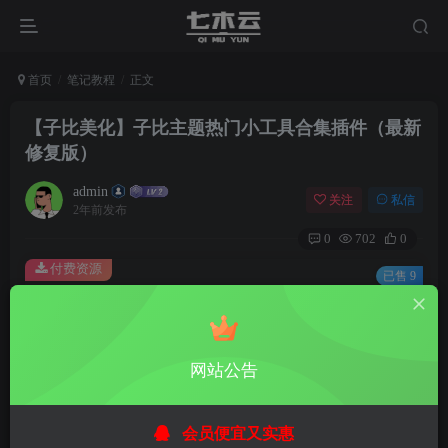
首页
笔记教程
正文
【子比美化】子比主题热门小工具合集插件（最新
修复版）
admin
关注
私信
2年前发布
0
702
0
付费资源
已售 9
【子比美化】子比主题热门小工具合集插件（最新修复版）
此内容为付费资源，请付费后查看
1
限时特惠
网站公告
18
￥
￥
免费
免费
黄金会员
钻石会员
会员便宜又实惠
立即购买