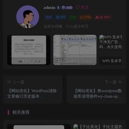
admin
关注
0
379
0
3705
18.1W+
这家伙很懒，什么都没有写...
【玩机教程】PHICOMM斐讯R1音响免拆免Root完美复活
【Arcgis插件】Arcgis符号库大全（打包下载）
上一篇
下一篇
【网站优化】WordPress清除
【网站优化】将wordpress数
文章修订历史版本
据库清理插件wp-clean-up集
(Revisions)，禁用自动保存
成到当前主题
(AutoSave)的方法，提高数据
相关推荐
库运行效率