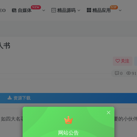
NEW
VIP
EO
自媒体
精品源码
精品应用
人书
关注
0
91
资源下载
，如四大名著、鬼神志怪、笔记小说、二十四史等。需要的小伙
网站公告