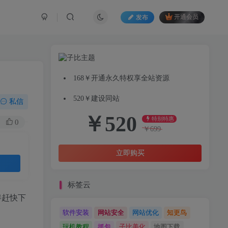
发布
开通会员
168￥开通永久特权享全站资源
520￥建设同站
私信
￥
520
特别特惠
0
￥
699
立即购买
标签云
伴赶快下
软件安装
网站安全
网站优化
知更鸟
玩机教程
抓包
子比美化
地图下载