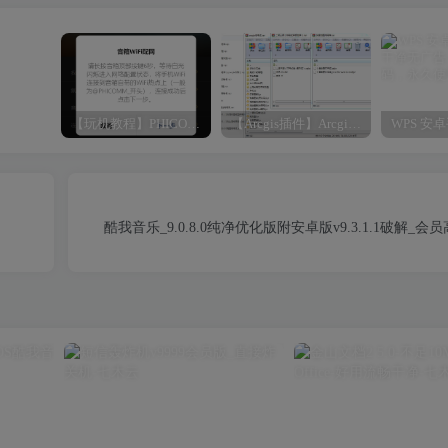
【玩机教程】PHICOMM斐讯R1音响免拆免Root完美复活
【Arcgis插件】Arcgis符号库大全（打包下载）
酷我音乐_9.0.8.0纯净优化版附安卓版v9.3.1.1破解_会