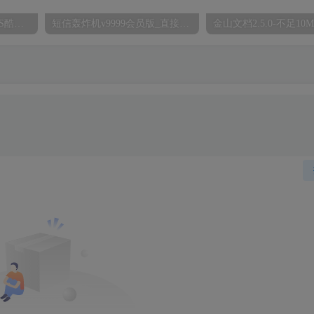
【IOS/安卓】无需越狱IOS酷我音乐VIP绿色版
短信轰炸机v9999会员版_直接炸关机