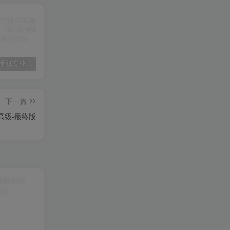
WPS 安卓手机专业版，干净无广告，附正版激活码，永久使用
【子比美化】子比主题热门小工具合集插件（最新修复版）
【Arcgis教程】arcgis中根据属性选择的方法
下一篇
员高级-最终版