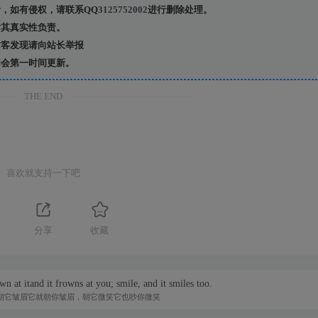
，如有侵权，请联系QQ
3125752002
进行删除处理。
其真实性负责。
客发现请向站长举报
会第一时间更新。
THE END
喜欢就支持一下吧
分享
收藏
wn at itand it frowns at you; smile, and it smiles too.
朝它皱眉它就朝你皱眉，朝它微笑它也吵你微笑