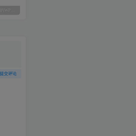
金山文档2.5.0-不足10M的WPS Office-好用流畅干净
酷我音乐_9.0.8.0纯净优化版附安卓版v9.3.1.1破解_会员高级-最终版
音影小说免会员下载
提交评论