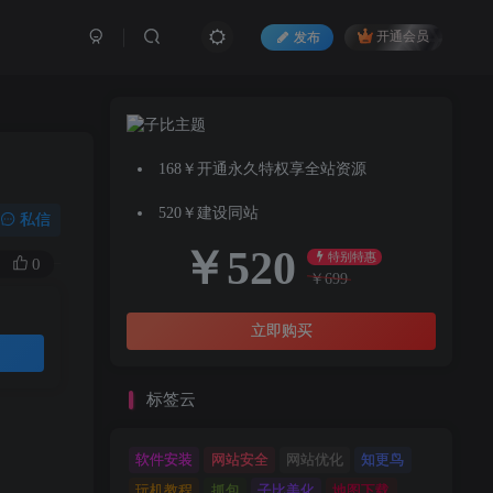
发布
开通会员
168￥开通永久特权享全站资源
520￥建设同站
私信
￥
520
特别特惠
0
￥
699
立即购买
标签云
软件安装
网站安全
网站优化
知更鸟
玩机教程
抓包
子比美化
地图下载