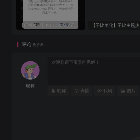
【玩机教程】PHICOMM斐讯R1音响免拆免Root完美复活
评论
抢沙发
昵称
昵称
表情
代码
图片