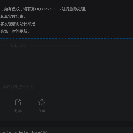
，如有侵权，请联系QQ
3125752002
进行删除处理。
其真实性负责。
客发现请向站长举报
会第一时间更新。
THE END
喜欢就支持一下吧
分享
收藏
ry day as the last day of life.