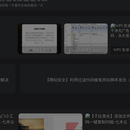
着的每一天看作生命的最后一天
【玩机教程】PHICOMM斐讯R1音响免拆免Root完美复活
【Arcgis插件】Arcgis符号库大全（打包下载）
5″解决
【网站安全】利用过滤代码修复跨站脚本攻击（