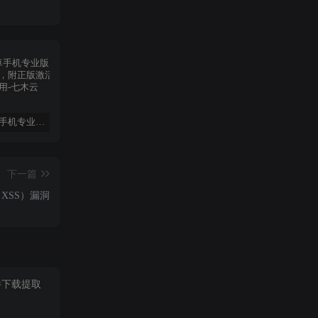
WPS 安卓手机专业版，干净无广告，附正版激活码，永久使用
【子比美化】子比主题热门小工具合集插件（最新修复版）
【Arcgis教程】arcgis中根据属性选择的方法
下一篇
XSS）漏洞