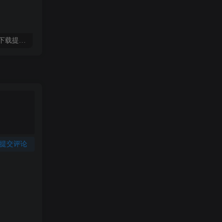
【子比美化】添加文件下载提取码一键复制功能
【子比主题美化】封面图底部/文章角标美化教程
提交评论