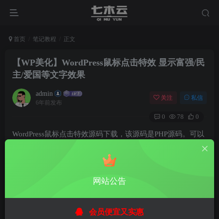
首页
笔记教程
正文
【WP美化】WordPress鼠标点击特效 显示富强/民
主/爱国等文字效果
admin
关注
私信
6年前发布
0
78
0
WordPress鼠标点击特效源码下载，该源码是PHP源码。可以
实现wordpress博客的背景显示”富强”, “民主”, “文明”, “和
谐”, “自由”, “平等”, “公正” ,”法治”, “爱国”, “敬业”, “诚信”
等文字效果。加上了该段代码，可以让你的网站，在用户任
网站公告
意位置点击鼠标，显示上面文字的特效。
源代码如下，尽情复制：
会员便宜又实惠