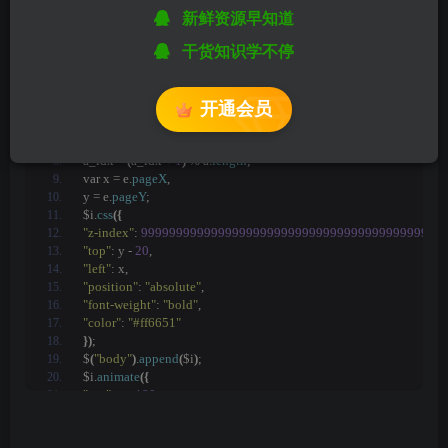
新鲜资源早知道
<
script type=
"text/javascript"
>
干货知识学不停
/*  深夜笔记博客  www.blackeep.com  */
var a_idx = 
0
;
jQuery
(
document
)
.
ready
(
function
(
$
)
{
$
(
"body"
)
.
click
(
function
开通会员
(
e
)
{
var a = 
new
Array
(
"富强"
, 
"民主"
, 
"文明"
, 
"和谐"
, 
"自由"
, 
"平等"
, 
"
var $i = $
(
"<span/>"
)
.
text
(
a
[
a_idx
])
;
a_idx = 
(
a_idx + 
1
)
 % a.
length
;
var x = e.
pageX
,
y = e.
pageY
;
$i.
css
({
"z-index"
: 
9999999999999999999999999999999999999999999
"top"
: y - 
20
,
"left"
: x,
"position"
: 
"absolute"
,
"font-weight"
: 
"bold"
,
"color"
: 
"#ff6651"
})
;
$
(
"body"
)
.
append
(
$i
)
;
$i.
animate
({
"top"
: y - 
180
,
"opacity"
: 
0
}
,