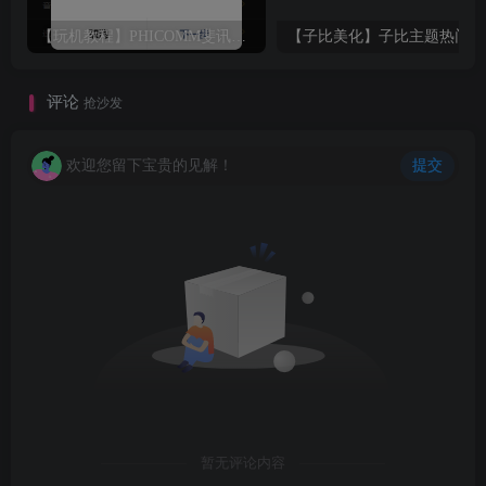
【玩机教程】PHICOMM斐讯R1音响免拆免Root完美复活
【
评论
抢沙发
欢迎您留下宝贵的见解！
提交
暂无评论内容