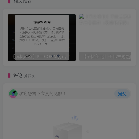
相关推荐
【玩机教程】PHICOMM斐讯R1音响免拆免Root完美复活
【
评论
抢沙发
欢迎您留下宝贵的见解！
提交