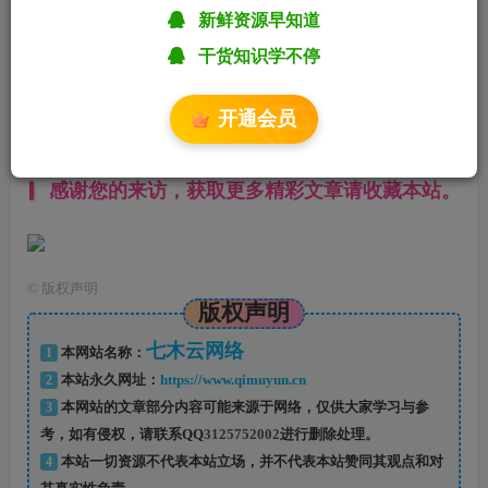
某些文章具有时效性，若有错误或已失效，请在下方
留言
新鲜资源早知道
或联系
站长
。
干货知识学不停
------本页内容已结束，喜欢请分享------
开通会员
感谢您的来访，获取更多精彩文章请收藏本站。
©
版权声明
版权声明
七木云网络
1
本网站名称：
2
本站永久网址：
https://www.qimuyun.cn
3
本网站的文章部分内容可能来源于网络，仅供大家学习与参
考，如有侵权，请联系QQ
3125752002
进行删除处理。
4
本站一切资源不代表本站立场，并不代表本站赞同其观点和对