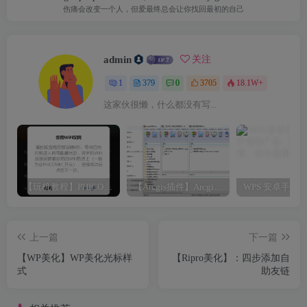
伤痛会改变一个人，但爱最终总会让你找回最初的自己
admin
关注
1
379
0
3705
18.1W+
这家伙很懒，什么都没有写...
【玩机教程】PHICOMM斐讯R1音响免拆免Root完美复活
【Arcgis插件】Arcgis符号库大全（打包下载）
上一篇
下一篇
【WP美化】WP美化光标样
【Ripro美化】：四步添加自
式
助友链