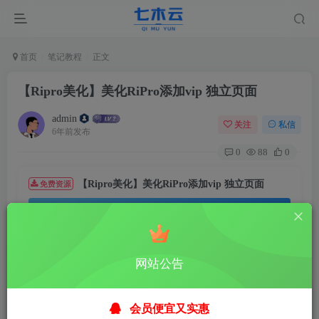
首页
笔记教程
正文
【Ripro美化】美化RiPro添加vip 独立页面
admin
关注
私信
6年前发布
0
88
0
【Ripro美化】美化RiPro添加vip 独立页面
免费资源
资源下载
网站公告
温馨提示：
本文最后更新于
2020-02-21 20:38:37
，
会员便宜又实惠