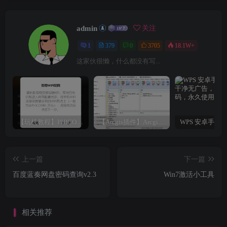
admin
关注
1
379
0
3705
18.1W+
这家伙很懒，什么都没有写...
【玩机教程】PHICOMM斐讯R1音响免拆免Root完美复活
【Arcgis插件】Arcgis符号库大全（打包下载）
上一篇
下一篇
百度蓝奏网盘密码查询v2.3
Win7激活小工具
相关推荐