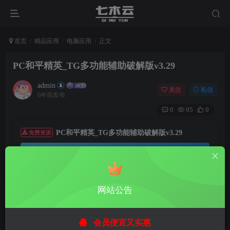
首页
精品应用
电脑应用
正文
PC和平精英_TG多功能辅助破解版v3.29
admin
关注
私信
6年前发布
0
95
0
PC和平精英_TG多功能辅助破解版v3.29
免费资源
资源下载
建议用小号测试，开心就好,仅供学习参考
网站公告
温馨提示：
本文最后更新于
2020-04-01 15:44:21
，
会员便宜又实惠