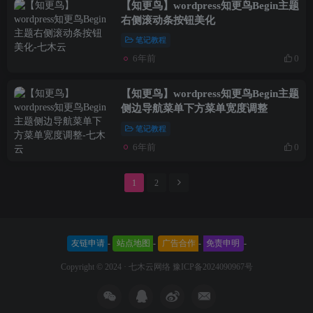
【知更鸟】wordpress知更鸟Begin主题
右侧滚动条按钮美化
笔记教程
6年前
0
【知更鸟】wordpress知更鸟Begin主题
侧边导航菜单下方菜单宽度调整
笔记教程
6年前
0
1
2
友链申请
-
站点地图
-
广告合作
-
免责申明
-
Copyright © 2024 ·
七木云网络
豫ICP备2024090967号