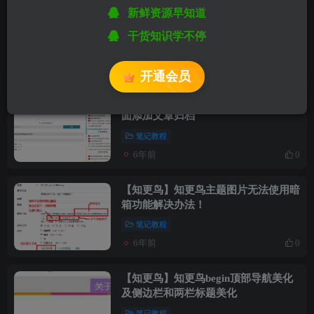
【知更鸟】WordPress知更鸟主题使用
新鲜资源早知道
阿里云图标方法
干货知识学不停
笔记教程
6年前
0
开通会员
【知更鸟】给知更鸟Begin主题404页
面添加文章归档
笔记教程
6年前
0
【知更鸟】知更鸟主题图片无法使用暗
箱功能解决办法！
笔记教程
6年前
0
【知更鸟】知更鸟begin顶部导航美化
及侧边栏和两栏标题美化
笔记教程