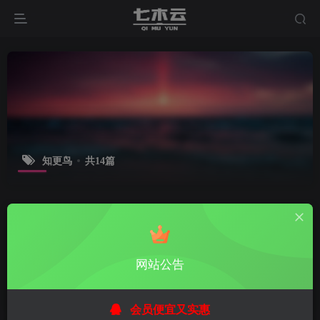
知更鸟
共14篇
排序
更新
浏览
点赞
评论
【知更鸟】begin主题常见问题
网站公告
笔记教程
6年前
0
会员便宜又实惠