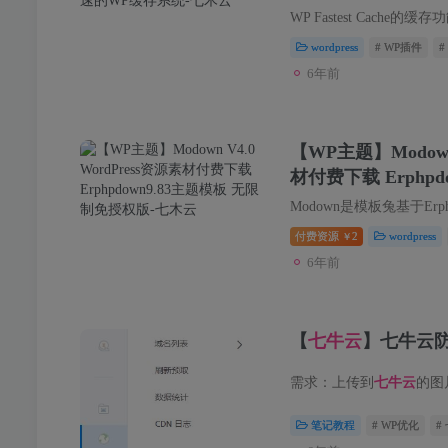
wordpress
# WP插件
#
6年前
【WP主题】Modown 
材付费下载 Erphpd
免授权版
付费资源
2
wordpress
￥
6年前
【
七牛云
】七牛云防
需求：上传到
七牛云
的图片，防止被盗链和被刷流量。
笔记教程
# WP优化
#