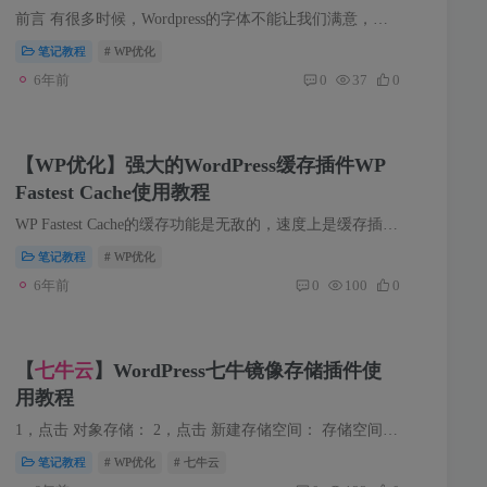
前言 有很多时候，Wordpress的字体不能让我们满意，这个时候我们就可以通过一些方法来修改主题的默认字体，来达到我们想要的效果。 下面介绍的更换字体主要分为两种，第一种是直接调用系统的字...
笔记教程
# WP优化
6年前
0
37
0
【WP优化】强大的WordPress缓存插件WP
Fastest Cache使用教程
WP Fastest Cache的缓存功能是无敌的，速度上是缓存插件中最快的，最主要的原因是与Memcached和batcache插件不冲突。 众所周知，WordPress是世界上使用量最多的CMS，由于程序非常吃主机性能，正...
笔记教程
# WP优化
6年前
0
100
0
【
七牛云
】WordPress七牛镜像存储插件使
用教程
1，点击 对象存储： 2，点击 新建存储空间： 存储空间名称：这个可以自定义，比如imgs，cdns，pics等； 存储区域：有四个区域可以选择，因为只有备案的域名才可以绑定到七牛，所以，这里尽量选...
笔记教程
# WP优化
# 七牛云