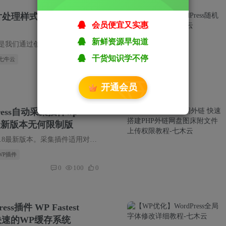
片处理样式的正确使用方
会员便宜又实惠
新鲜资源早知道
七牛图片处理样式，也就是我们通过创建一个样式，样式内定义了要对图片进行怎样的操作，然后我们只需要在图片后面加上样式分隔符和样式名称，即可对图片进行处理的一种方式。说起来，这种方式就...
干货知识学不停
 七牛云
0
66
0
开通会员
ress自动采集插件wp-
.7.8最新版本无何限制版
插件是wp-autopost-pro 3.7.8最新版本。采集插件适用对象1、刚建的wordpress站点内容比较少，希望尽快有比较丰富的内容；2、热点内容自动采集并自动发布；3、定时采集，手动采集发布或保存到草...
 WP插件
0
100
0
s插件 WP Fastest
最快速的WP缓存系统