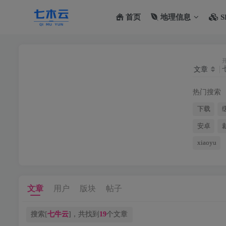
首页
地理信息
S
文章
热门搜索
下载
安卓
xiaoyu
文章
用户
版块
帖子
搜索[
七牛云
]，共找到
19
个文章