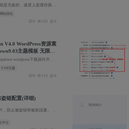
WP Fastest Cache的缓存功能是无敌的，速度上是缓存插件中最快的，最主要的原因是与Memcached和batcache插件不冲突。 由于程序非常吃主机性能，正常情况下当页面被访问时，使用php和mysql。 因...
 网站优化
0
102
0
V4.0 WordPress资源素
own9.83主题模板 无限制
Modown是模板兔基于Erphpdown wordpress下载插件开发的一款全新的针对收费付费下载资源/虚拟资源售卖的WordPress主题，一款为erphpdown而生的wp主题。主题无域名限制。 此主题需要Erphpdown 9.2...
# WP主题
0
110
0
盗链配置(详细)
 解决方法：在融合CDN里面，对域名进行防盗链配置。 举个常用的场景：现在有个关于分享的网页，url是：http://www.aaa.com/share?url=xxx.jpg...
 七牛云