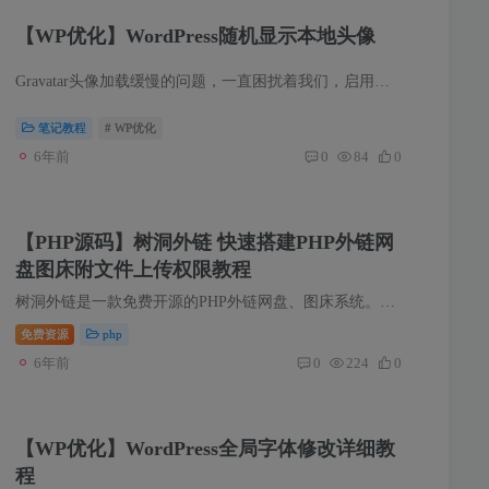
【WP优化】WordPress随机显示本地头像
Gravatar头像加载缓慢的问题，一直困扰着我们，启用头像本地缓存或者缓存到类似
笔记教程
# WP优化
6年前
0
84
0
【PHP源码】树洞外链 快速搭建PHP外链网
盘图床附文件上传权限教程
树洞外链是一款免费开源的PHP外链网盘、图床系统。自己搭建一个图床，可以在日常的Markdown写作中插入图片，提高文章的可读性，其界面简洁友好，支持七牛、本地、远程、阿里云OSS、又拍云五种储...
免费资源
php
6年前
0
224
0
【WP优化】WordPress全局字体修改详细教
程