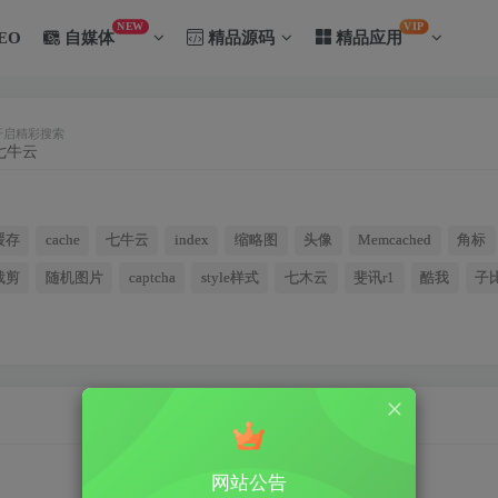
NEW
VIP
EO
自媒体
精品源码
精品应用
开启精彩搜索
缓存
cache
七牛云
index
缩略图
头像
Memcached
角标
裁剪
随机图片
captcha
style样式
七木云
斐讯r1
酷我
子
网站公告